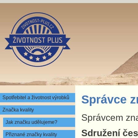
Správce z
Spotřebitel a životnost výrobků
Značka kvality
Správcem znač
Jak značku udělujeme?
Sdružení česk
Přiznané značky kvality