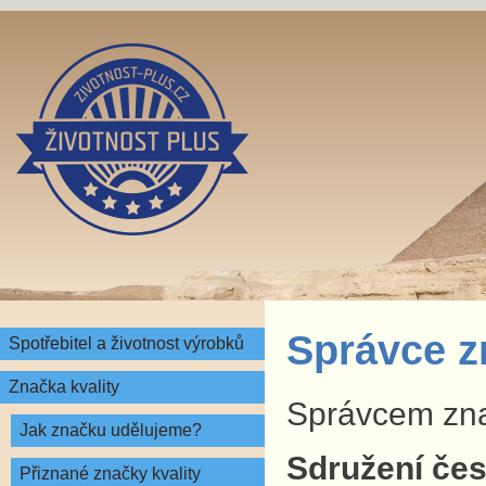
Správce z
Spotřebitel a životnost výrobků
Značka kvality
Správcem znač
Jak značku udělujeme?
Sdružení česk
Přiznané značky kvality