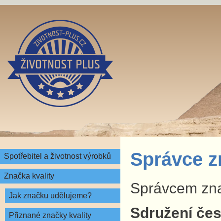
Správce z
Spotřebitel a životnost výrobků
Značka kvality
Správcem znač
Jak značku udělujeme?
Sdružení česk
Přiznané značky kvality