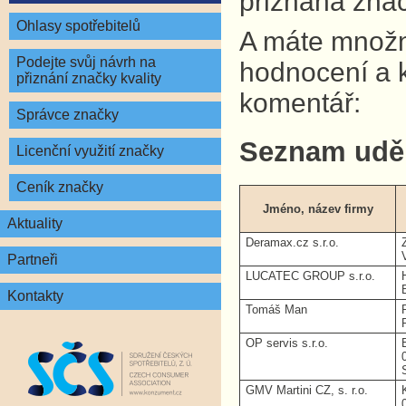
přiznána znač
Ohlasy spotřebitelů
A máte množno
Podejte svůj návrh na
hodnocení a 
přiznání značky kvality
komentář:
Správce značky
Seznam udě
Licenční využití značky
Ceník značky
Jméno, název firmy
Aktuality
Deramax.cz s.r.o.
Partneři
LUCATEC GROUP s.r.o.
Kontakty
Tomáš Man
OP servis s.r.o.
GMV Martini CZ, s. r.o.