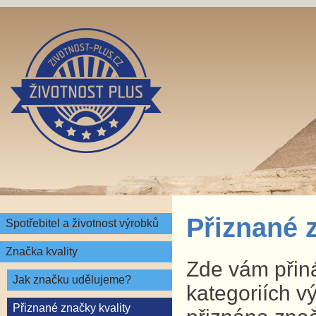
Přiznané 
Spotřebitel a životnost výrobků
Značka kvality
Zde vám přin
Jak značku udělujeme?
kategoriích v
Přiznané značky kvality