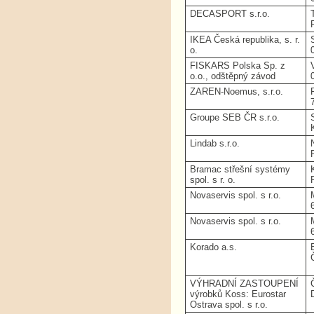
DECASPORT s.r.o.
IKEA Česká republika, s. r.
o.
FISKARS Polska Sp. z
o.o., odštěpný závod
ZAREN-Noemus, s.r.o.
Groupe SEB ČR s.r.o.
Lindab s.r.o.
Bramac střešní systémy
spol. s r. o.
Novaservis spol. s r.o.
Novaservis spol. s r.o.
Korado a.s.
VÝHRADNÍ ZASTOUPENÍ
výrobků Koss: Eurostar
Ostrava spol. s r.o.