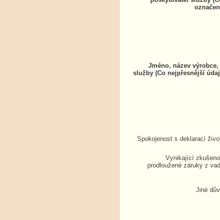
označen
Jméno, název výrobce, 
služby (Co nejpřesnější údaj
Spokojenost s deklarací živo
Vynikající zkušenos
prodloužené záruky z vad
Jiné dů