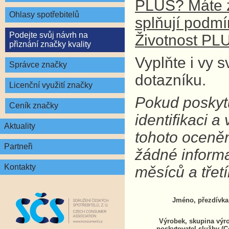
PLUS? Máte z
Ohlasy spotřebitelů
splňují podm
Podejte svůj návrh na
Životnost PL
přiznání značky kvality
Vyplňte i vy 
Správce značky
dotazníku.
Licenční využití značky
Pokud poskytu
Ceník značky
identifikaci 
Aktuality
tohoto oceně
Partneři
žádné inform
Kontakty
měsíců a tře
Jméno, přezdívka
Výrobek, skupina výr
poskytovatel služby (C