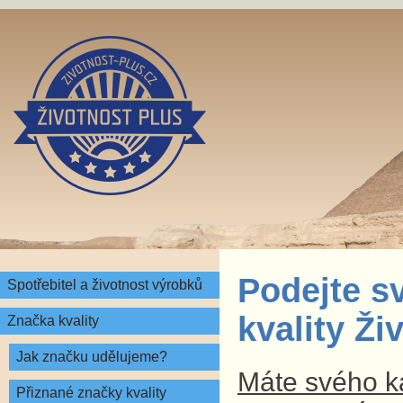
Podejte s
Spotřebitel a životnost výrobků
kvality Ž
Značka kvality
Jak značku udělujeme?
Máte svého ka
Přiznané značky kvality