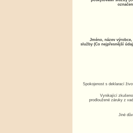
označen
Jméno, název výrobce, 
služby (Co nejpřesnější údaj
Spokojenost s deklarací živo
Vynikající zkušenos
prodloužené záruky z vad
Jiné dů