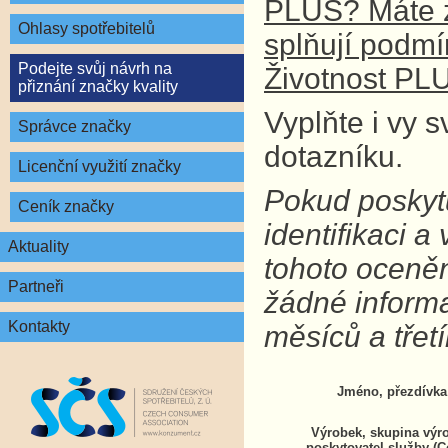
PLUS? Máte z
Ohlasy spotřebitelů
splňují podm
Podejte svůj návrh na
Životnost PL
přiznání značky kvality
Vyplňte i vy 
Správce značky
dotazníku.
Licenční využití značky
Pokud poskytu
Ceník značky
identifikaci 
Aktuality
tohoto oceně
Partneři
žádné inform
Kontakty
měsíců a tře
Jméno, přezdívka
Výrobek, skupina výr
poskytovatel služby (C