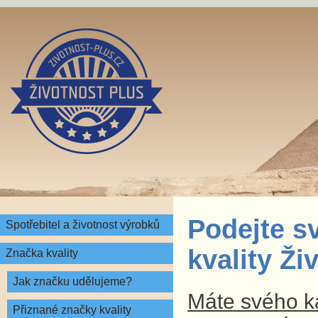
Podejte s
Spotřebitel a životnost výrobků
kvality Ž
Značka kvality
Jak značku udělujeme?
Máte svého ka
Přiznané značky kvality