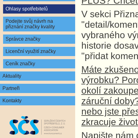
PLUS? Chcete
Ohlasy spotřebitelů
V sekci Přizn
Podejte svůj návrh na
"detail/komen
přiznání značky kvality
vybraného vý
Správce značky
historie dosa
Licenční využití značky
"přidat komen
Ceník značky
Máte zkušenos
Aktuality
výrobku? Por
okolí zakoupe
Partneři
záruční doby? 
Kontakty
nebo jste př
zkracuje živo
Napište nám 