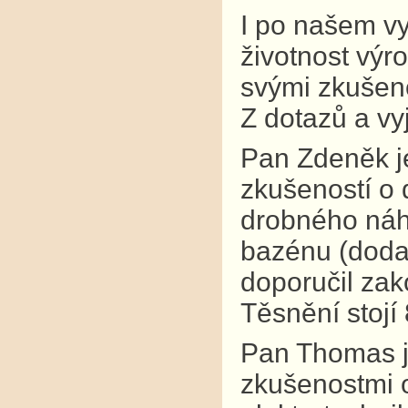
I po našem v
životnost výr
svými zkušeno
Z dotazů a vy
Pan Zdeněk je
zkušeností o 
drobného náhr
bazénu (dodav
doporučil zak
Těsnění stojí
Pan Thomas j
zkušenostmi o