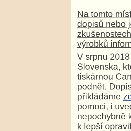
Na tomto míst
dopisů nebo j
zkušenostech j
výrobků infor
V srpnu 2018 
Slovenska, kt
tiskárnou Can
podnět. Dopi
přikládáme
z
pomoci, i uve
nepochybně k
k lepší opravi