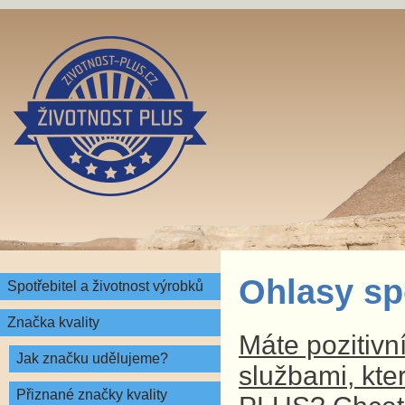
Ohlasy sp
Spotřebitel a životnost výrobků
Značka kvality
Máte pozitivn
Jak značku udělujeme?
službami, kte
Přiznané značky kvality