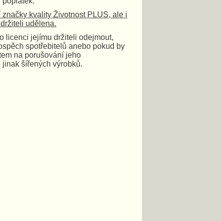
 poplatek.
 značky kvality Životnost PLUS, ale i
ržiteli udělena.
licenci jejímu držiteli odejmout,
rospěch spotřebitelů anebo pokud by
tem na porušování jeho
 jinak šířených výrobků.