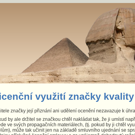
icenční využití značky kvality
itele značky její přiznání ani udělení ocenění nezavazuje k úh
ud by ale držitel se značkou chtěl nakládat tak, že ji umístí nap
de ve svých propagačních materiálech, (tj. pokud by ji chtěl v
lům), může tak učinit jen na základě smluvního ujednání se sp