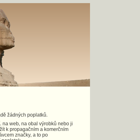
radě žádných poplatků.
ř. na web, na obal výrobků nebo ji
yužít k propagačním a komerčním
rávcem značky, a to po