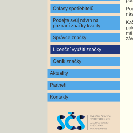
pod
Ohlasy spotřebitelů
Pod
nás
Podejte svůj návrh na
Kaž
přiznání značky kvality
pok
měl
Správce značky
záv
Licenční využití značky
Ceník značky
Aktuality
Partneři
Kontakty