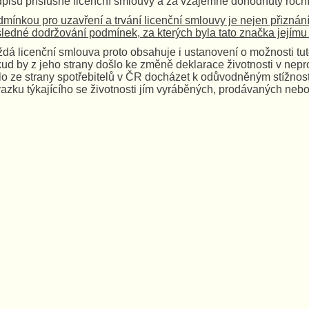
pisu příslušné licenční smlouvy a za vzájemně dohodnutý roční
mínkou pro uzavření a trvání licenční smlouvy je nejen přiznání
ledné dodržování podmínek, za kterých byla tato značka jejímu d
dá licenční smlouva proto obsahuje i ustanovení o možnosti tuto 
ud by z jeho strany došlo ke změně deklarace životnosti v nep
o ze strany spotřebitelů v ČR docházet k odůvodněným stížnos
azku týkajícího se životnosti jím vyráběných, prodávaných nebo