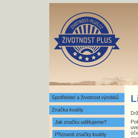
L
Spotřebitel a životnost výrobků
Značka kvality
Drž
Pok
Jak značku udělujeme?
uve
úče
Přiznané značky kvality