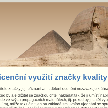
icenční využití značky kvality
itele značky její přiznání ani udělení ocenění nezavazuje k úh
ud by ale držitel se značkou chtěl nakládat tak, že ji umístí nap
de ve svých propagačních materiálech, (tj. pokud by ji chtěl v
lům), může tak učinit jen na základě smluvního ujednání se sp