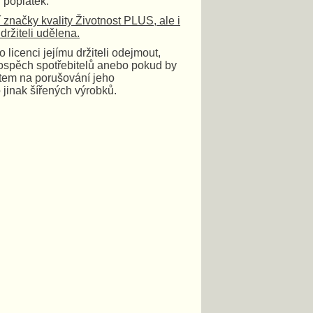
 poplatek.
 značky kvality Životnost PLUS, ale i
ržiteli udělena.
licenci jejímu držiteli odejmout,
rospěch spotřebitelů anebo pokud by
tem na porušování jeho
 jinak šířených výrobků.