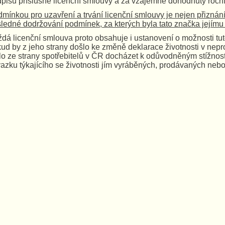
pisu příslušné licenční smlouvy a za vzájemně dohodnutý roční
mínkou pro uzavření a trvání licenční smlouvy je nejen přiznání
ledné dodržování podmínek, za kterých byla tato značka jejímu d
dá licenční smlouva proto obsahuje i ustanovení o možnosti tuto 
ud by z jeho strany došlo ke změně deklarace životnosti v nep
o ze strany spotřebitelů v ČR docházet k odůvodněným stížnos
azku týkajícího se životnosti jím vyráběných, prodávaných nebo