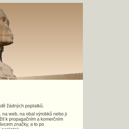
radě žádných poplatků.
ř. na web, na obal výrobků nebo ji
yužít k propagačním a komerčním
rávcem značky, a to po