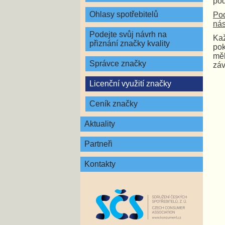
pod
Ohlasy spotřebitelů
Pod
nás
Podejte svůj návrh na
Kaž
přiznání značky kvality
pok
měl
Správce značky
záv
Licenční využití značky
Ceník značky
Aktuality
Partneři
Kontakty