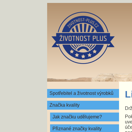
L
Spotřebitel a životnost výrobků
Značka kvality
Drž
Pok
Jak značku udělujeme?
uve
úče
Přiznané značky kvality