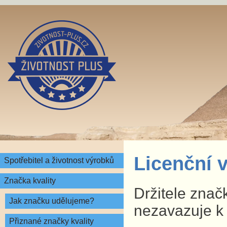
Licenční v
Spotřebitel a životnost výrobků
Značka kvality
Držitele značk
Jak značku udělujeme?
nezavazuje k
Přiznané značky kvality