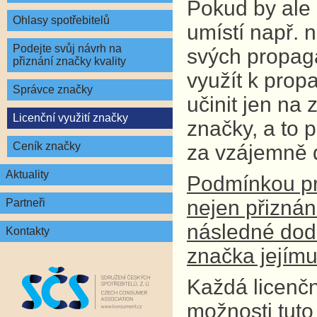
Pokud by ale d
Ohlasy spotřebitelů
umístí např. 
Podejte svůj návrh na
svých propagač
přiznání značky kvality
využít k pro
Správce značky
učinit jen na
Licenční využití značky
značky, a to 
Ceník značky
za vzájemně 
Aktuality
Podmínkou pro
nejen přiznán
Partneři
následné dodr
Kontakty
značka jejímu 
Každá licenčn
možnosti tuto 