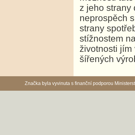
z jeho strany
neprospěch s
strany spotř
stížnostem na
životnosti jí
šířených výro
Značka byla vyvinuta s finanční podporou Ministe