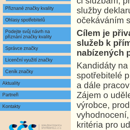
či službám, p
služby deklar
Přiznané značky kvality
očekáváním s
Ohlasy spotřebitelů
Cílem je při
Podejte svůj návrh na
přiznání značky kvality
služeb k pří
Správce značky
nabízených 
Licenční využití značky
Kandidáty na
Ceník značky
spotřebitelé 
a dále pracov
Aktuality
Zájem o uděl
Partneři
výrobce, prod
Kontakty
vyhodnocení, 
kritéria pro u