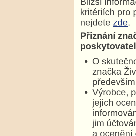
Bližší inform
kritériích pr
nejdete
zde
.
Přiznání zna
poskytovatel
O skutečno
značka Živ
především 
Výrobce, p
jejich oce
informován
jim účtová
a ocenění 