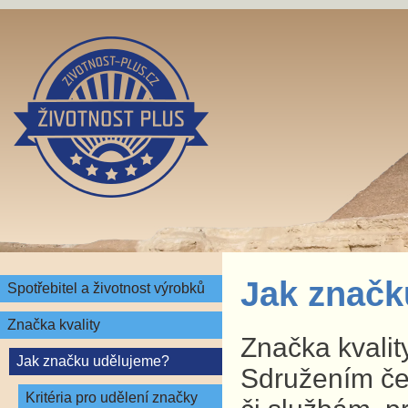
Jak značk
Spotřebitel a životnost výrobků
Značka kvality
Značka kvalit
Jak značku udělujeme?
Sdružením čes
Kritéria pro udělení značky