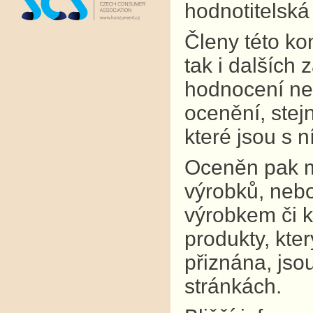
hodnotitelská
Členy této kom
tak i dalších
hodnocení neú
ocenění, stejn
které jsou s 
Oceněn pak mů
výrobků, nebo
výrobkem či k
produkty, kte
přiznána, jso
stránkách.