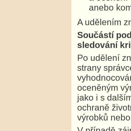
anebo kom
A udělením zn
Součástí pod
sledování krit
Po udělení zn
strany správce
vyhodnocování
oceněným výr
jako i s dalš
ochraně život
výrobků nebo
V případě záj