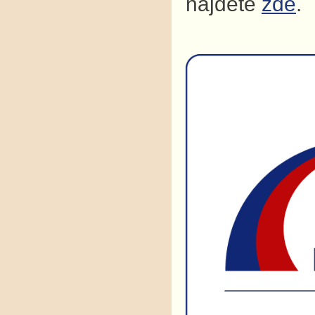
najdete
zde
.