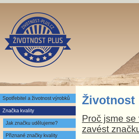
Životnost
Spotřebitel a životnost výrobků
Značka kvality
Proč jsme se v
Jak značku udělujeme?
zavést značku
Přiznané značky kvality