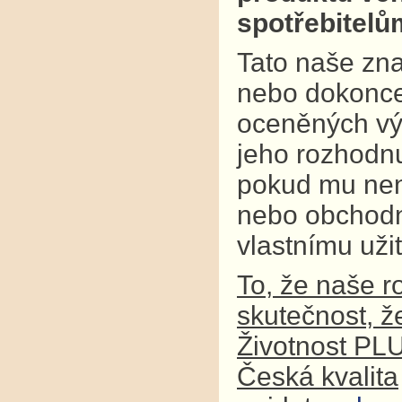
spotřebitel
Tato naše zna
nebo dokonce
oceněných výr
jeho rozhodnu
pokud mu není
nebo obchodní
vlastnímu užit
To, že naše r
skutečnost, ž
Životnost PL
Česká kvalita