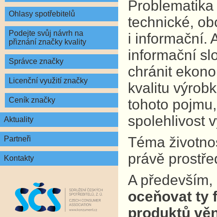
Problematika 
Ohlasy spotřebitelů
technické, ob
Podejte svůj návrh na
i informační.
přiznání značky kvality
informační sl
Správce značky
chránit ekono
Licenční využití značky
kvalitu výrobk
Ceník značky
tohoto pojmu,
spolehlivost 
Aktuality
Téma životnost
Partneři
právě prostře
Kontakty
A především,
oceňovat ty f
produktů věn