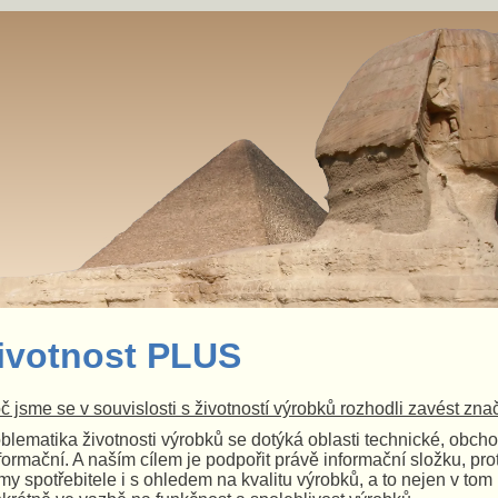
ivotnost PLUS
č jsme se v souvislosti s životností výrobků rozhodli zavést zna
blematika životnosti výrobků se dotýká oblasti technické, obcho
nformační. A naším cílem je podpořit právě informační složku, 
my spotřebitele i s ohledem na kvalitu výrobků, a to
nejen v tom 