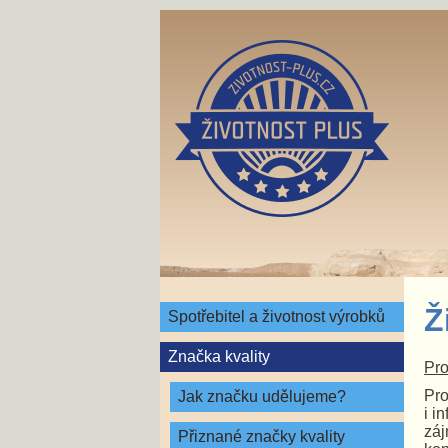
Ž
Spotřebitel a životnost výrobků
Značka kvality
Pro
Pro
Jak značku udělujeme?
i i
záj
Přiznané značky kvality