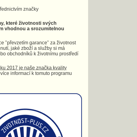
třednictvím značky
, které životnosti svých
lům vhodnou a srozumitelnou
ce "převzetím garance" za životnost
utí, jaké zboží a služby si má
ebo obchodníků k životnímu prostředí
oku 2017 je naše značka kvality
 více informací k tomuto programu