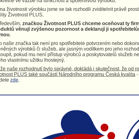
krétně ve vazbě na funkčnost a spolehlivost výrobků.
a životnosti výrobku jsme se tak rozhodli zviditelnit právě pros
lity Životnost PLUS.
ředevším,
značkou Životnost PLUS chceme oceňovat ty firmy
duktů věnují zvýšenou pozornost a deklarují ji spotřebite
rmou
.
o naše značka tak není pro spotřebitele potvrzením nebo dokon
něných výrobků či služeb, ale jasným vodítkem pro jeho rozhodn
oupit, pokud mu není přístup výrobců a poskytovatelů služeb n
eho vlastnímu užitku lhostejný.
 že naše rozhodnutí bylo správné, dokládá i skutečnost, že od r
otnost PLUS také součástí Národního programu Česká kvalita
-
jdete
zde
.