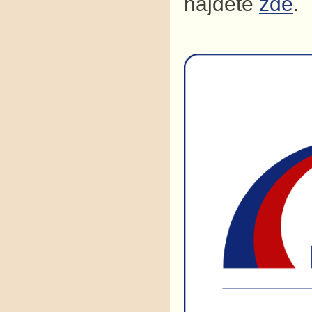
najdete
zde
.