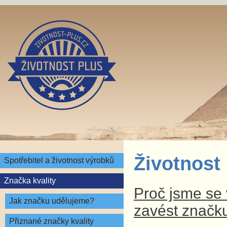
Životnost
Spotřebitel a životnost výrobků
Značka kvality
Proč jsme se v
Jak značku udělujeme?
zavést značku
Přiznané značky kvality