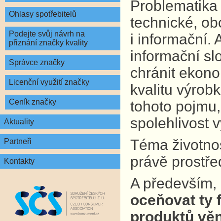
Problematika 
Ohlasy spotřebitelů
technické, ob
Podejte svůj návrh na
i informační.
přiznání značky kvality
informační sl
Správce značky
chránit ekono
Licenční využití značky
kvalitu výrobk
Ceník značky
tohoto pojmu,
spolehlivost 
Aktuality
Téma životnost
Partneři
právě prostře
Kontakty
A především,
oceňovat ty f
produktů věn