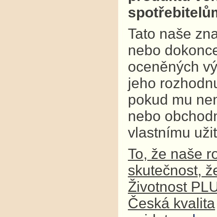
spotřebitel
Tato naše zna
nebo dokonce
oceněných výr
jeho rozhodnu
pokud mu není
nebo obchodní
vlastnímu užit
To, že naše r
skutečnost, ž
Životnost PL
Česká kvalita