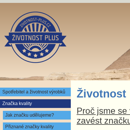
Životnost
Spotřebitel a životnost výrobků
Značka kvality
Proč jsme se v
Jak značku udělujeme?
zavést značku
Přiznané značky kvality