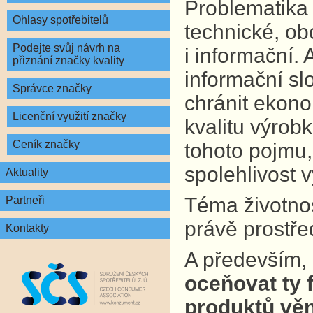
Problematika 
Ohlasy spotřebitelů
technické, ob
Podejte svůj návrh na
i informační.
přiznání značky kvality
informační sl
Správce značky
chránit ekono
Licenční využití značky
kvalitu výrobk
Ceník značky
tohoto pojmu,
spolehlivost 
Aktuality
Téma životnost
Partneři
právě prostře
Kontakty
A především,
oceňovat ty f
produktů věn