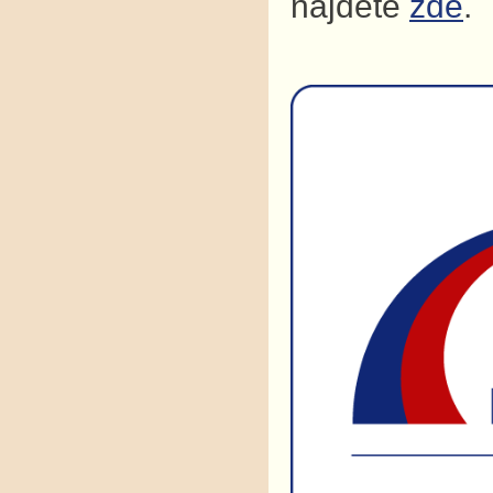
najdete
zde
.