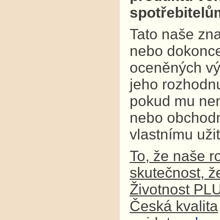
spotřebitel
Tato naše zna
nebo dokonce
oceněných výr
jeho rozhodnu
pokud mu není
nebo obchodní
vlastnímu užit
To, že naše r
skutečnost, ž
Životnost PL
Česká kvalita