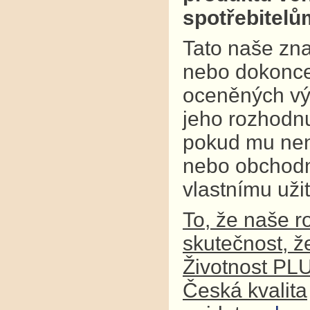
spotřebitel
Tato naše zna
nebo dokonce
oceněných výr
jeho rozhodnu
pokud mu není
nebo obchodní
vlastnímu užit
To, že naše r
skutečnost, ž
Životnost PL
Česká kvalita