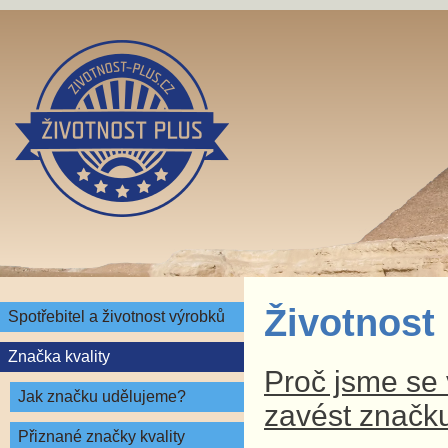
Životnost
Spotřebitel a životnost výrobků
Značka kvality
Proč jsme se v
Jak značku udělujeme?
zavést značku
Přiznané značky kvality