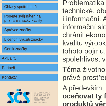
Problematika 
Ohlasy spotřebitelů
technické, ob
Podejte svůj návrh na
i informační.
přiznání značky kvality
informační sl
Správce značky
chránit ekono
Licenční využití značky
kvalitu výrobk
Ceník značky
tohoto pojmu,
spolehlivost 
Aktuality
Téma životnost
Partneři
právě prostře
Kontakty
A především,
oceňovat ty f
produktů věn