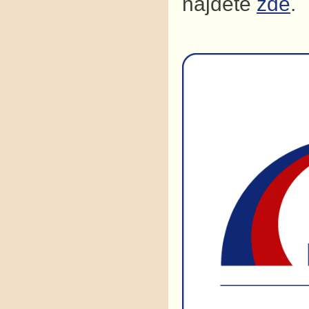
najdete
zde
.