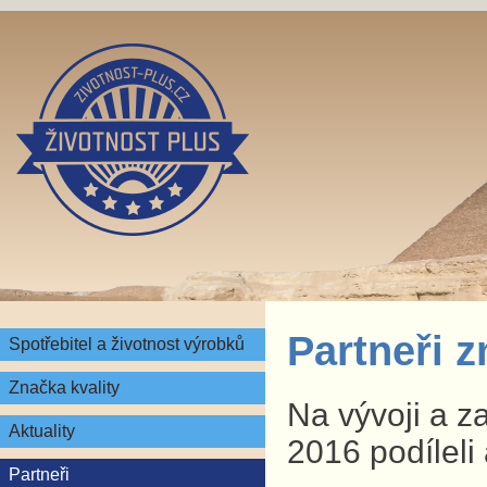
Partneři 
Spotřebitel a životnost výrobků
Značka kvality
Na vývoji a z
Aktuality
2016 podíleli 
Partneři