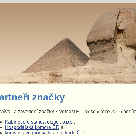
artneři značky
vývoji a zavedení značky Životnost PLUS se v roce 2016 podíleli 
Kabinet pro standardizaci, o.p.s.
,
Hospodářská komora ČR
a
Ministerstvo průmyslu a obchodu ČR
.