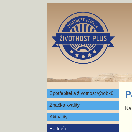
P
Spotřebitel a životnost výrobků
Značka kvality
Na 
Aktuality
Partneři