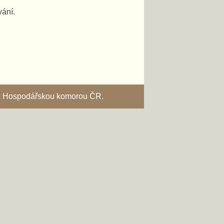
vání.
i s Hospodářskou komorou ČR.