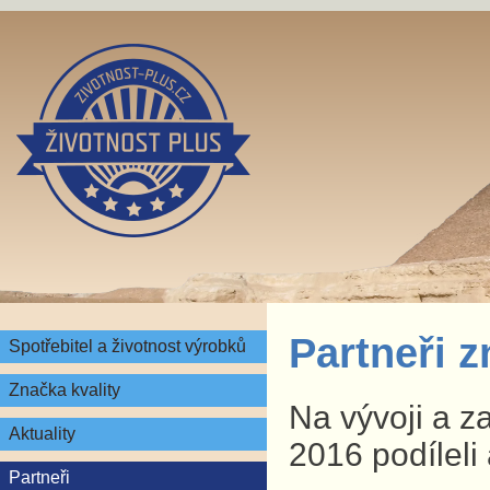
Partneři 
Spotřebitel a životnost výrobků
Značka kvality
Na vývoji a z
Aktuality
2016 podíleli 
Partneři