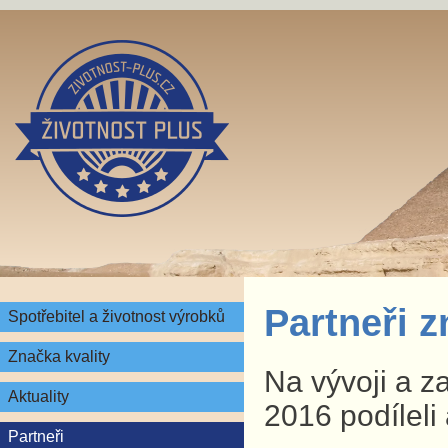
Partneři 
Spotřebitel a životnost výrobků
Značka kvality
Na vývoji a z
Aktuality
2016 podíleli 
Partneři