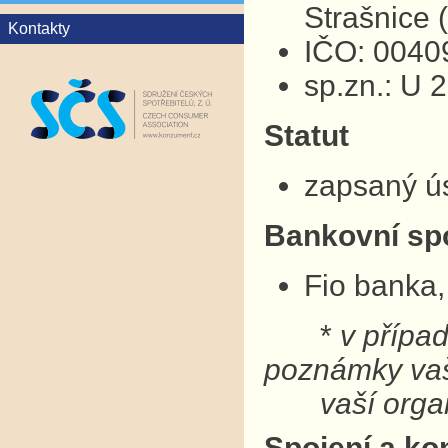
Strašnice
Kontakty
IČO: 0040
sp.zn.: U 
Statut
zapsaný ú
Bankovní sp
Fio banka,
*
v přípa
poznámky v
vaší organ
Spojení a ko