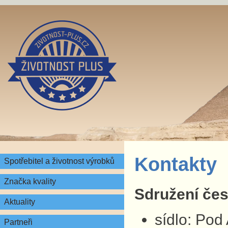
Kontakty
Spotřebitel a životnost výrobků
Značka kvality
Sdružení česk
Aktuality
sídlo: Pod
Partneři