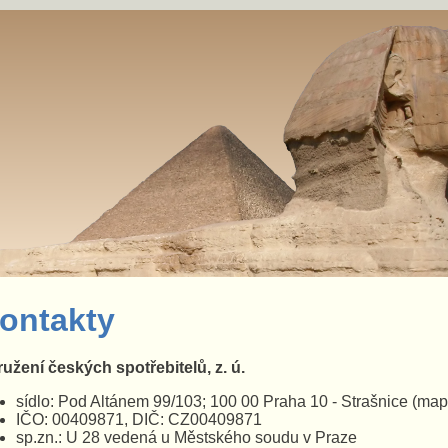
ontakty
užení českých spotřebitelů, z. ú.
sídlo: Pod Altánem 99/103; 100 00 Praha 10 - Strašnice
(map
IČO: 00409871, DIČ: CZ00409871
sp.zn.: U 28 vedená u Městského soudu v Praze