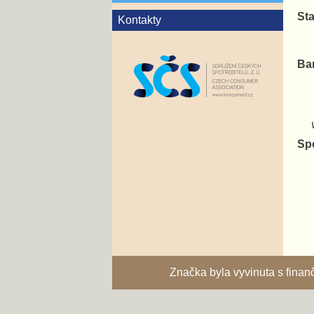
Sta
Kontakty
Ba
va
Sp
Značka byla vyvinuta s fina