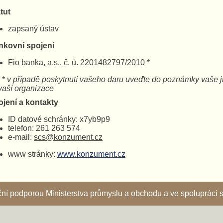
tut
zapsaný ústav
nkovní spojení
Fio banka, a.s., č. ú. 2201482797/2010 *
*
v případě poskytnutí vašeho daru uveďte do poznámky 
ší organizace
ojení a kontakty
ID datové schránky: x7yb9p9
telefon: 261 263 574
e-mail:
scs@konzument.cz
www stránky:
www.konzument.cz
nční podporou Ministerstva průmyslu a obchodu a ve spoluprác