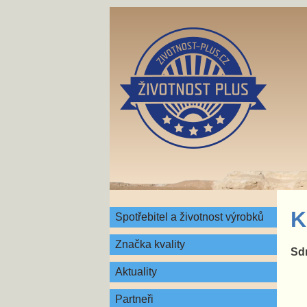
K
Spotřebitel a životnost výrobků
Značka kvality
Sdr
Aktuality
Partneři