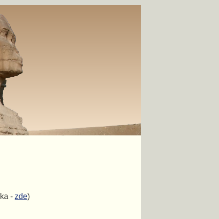
ka -
zde
)