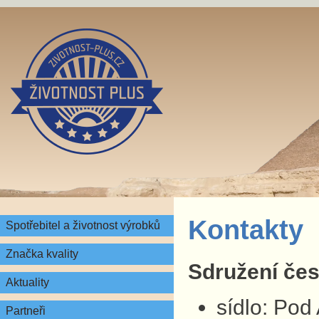
Kontakty
Spotřebitel a životnost výrobků
Značka kvality
Sdružení česk
Aktuality
sídlo: Pod
Partneři