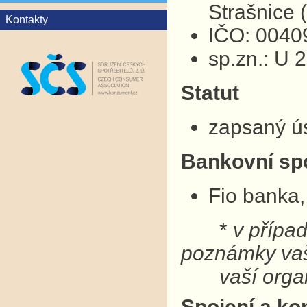
Strašnice
Kontakty
IČO: 0040
sp.zn.: U 
Statut
zapsaný ú
Bankovní sp
Fio banka,
*
v přípa
poznámky v
vaší organ
Spojení a ko