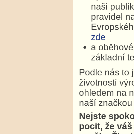
naši publi
pravidel n
Evropskéh
zde
a oběhové 
základní t
Podle nás to 
životností vý
ohledem na na
naší značkou k
Nejste spoko
pocit, že váš