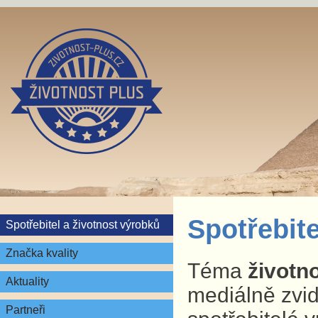
Spotřebite
Spotřebitel a životnost výrobků
Značka kvality
Téma
životn
Aktuality
mediálně zvid
Partneři