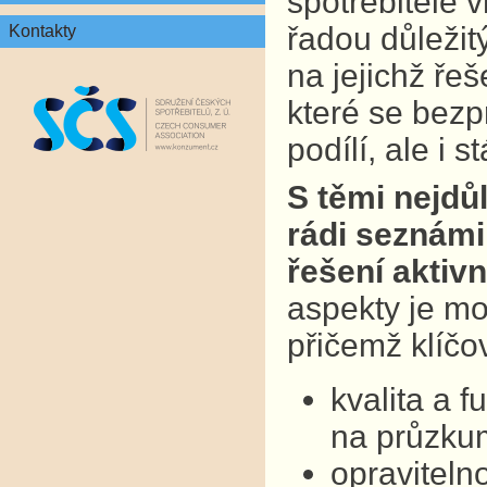
spotřebitelé v
řadou důležit
Kontakty
na jejichž ře
které se bezp
podílí, ale i 
S těmi nejdů
rádi seznámil
řešení aktivn
aspekty je mo
přičemž klíčo
kvalita a 
na průzkum
opraviteln