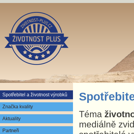
Spotřebite
Spotřebitel a životnost výrobků
Značka kvality
Téma
životn
Aktuality
mediálně zvid
Partneři