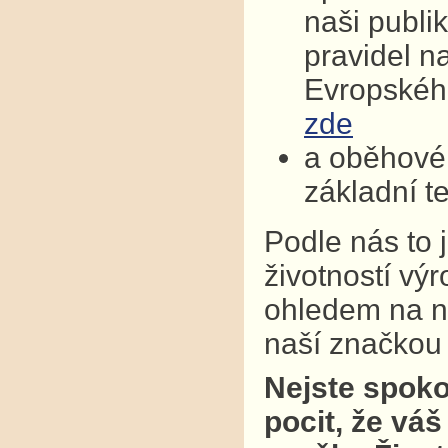
naši publi
pravidel n
Evropskéh
zde
a oběhové 
základní t
Podle nás to 
životností vý
ohledem na na
naší značkou k
Nejste spoko
pocit, že váš