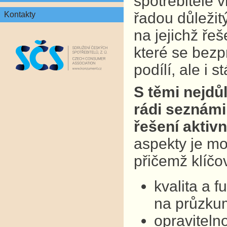
spotřebitelé v
řadou důležit
Kontakty
na jejichž ře
které se bezp
podílí, ale i 
S těmi nejdů
rádi seznámil
řešení aktivn
aspekty je mo
přičemž klíčo
kvalita a 
na průzkum
opraviteln