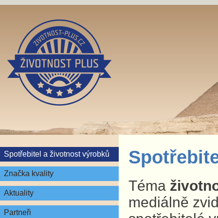
Spotřebite
Spotřebitel a životnost výrobků
Značka kvality
Téma
životn
Aktuality
mediálně zvid
Partneři