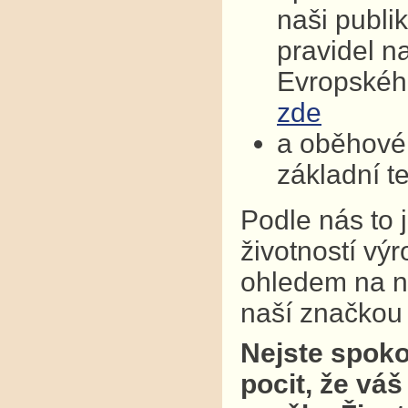
naši publi
pravidel n
Evropskéh
zde
a oběhové 
základní t
Podle nás to 
životností vý
ohledem na na
naší značkou k
Nejste spoko
pocit, že váš