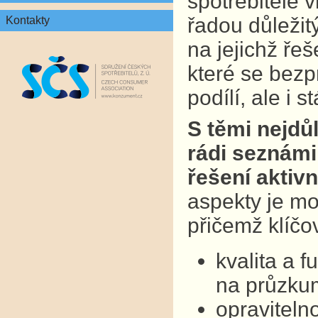
spotřebitelé v
řadou důležit
Kontakty
na jejichž ře
které se bezp
podílí, ale i 
S těmi nejdů
rádi seznámil
řešení aktivn
aspekty je mo
přičemž klíčo
kvalita a 
na průzkum
opraviteln