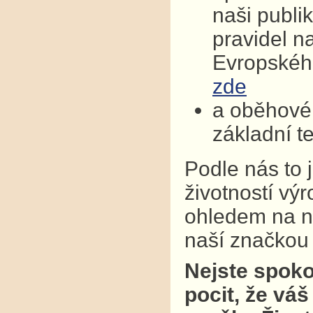
naši publi
pravidel n
Evropskéh
zde
a oběhové 
základní t
Podle nás to 
životností vý
ohledem na na
naší značkou k
Nejste spoko
pocit, že váš