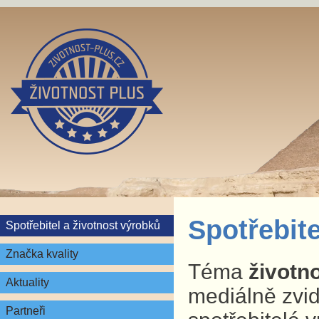
Spotřebite
Spotřebitel a životnost výrobků
Značka kvality
Téma
životn
Aktuality
mediálně zvid
Partneři