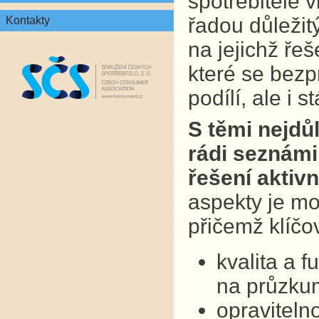
spotřebitelé v
řadou důležit
Kontakty
na jejichž ře
které se bezp
podílí, ale i 
S těmi nejdů
rádi seznámil
řešení aktivn
aspekty je mo
přičemž klíčo
kvalita a 
na průzkum
opraviteln