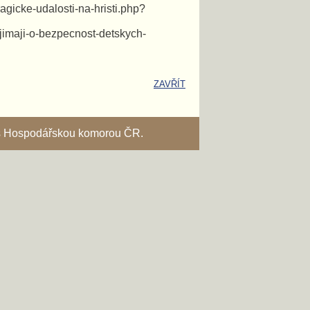
ragicke-udalosti-na-hristi.php?
jimaji-o-bezpecnost-detskych-
ZAVŘÍT
i s Hospodářskou komorou ČR.