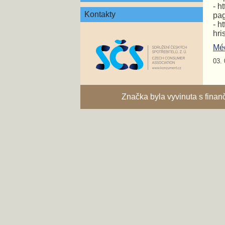
- h
Kontakty
pa
- h
hri
Mé
03. 
Značka byla vyvinuta s fina