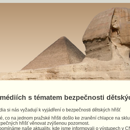
 médiích s tématem bezpečnosti dětský
ia si nás vyžadují k vyjádření o bezpečnosti dětských hřišť
é, co na jednom pražské hřišti došlo ke zranění chlapce na skl
pečných hřišť věnovat zvýšenou pozornost.
pomínáme naše aktuality, kde jsme informovali o výstupech v