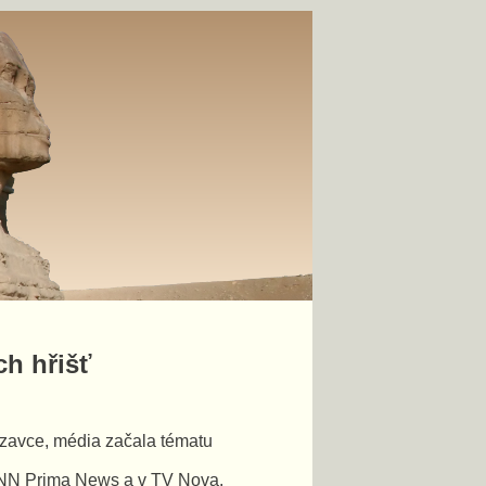
ch hřišť
uzavce, média začala tématu
 CNN Prima News a v TV Nova.