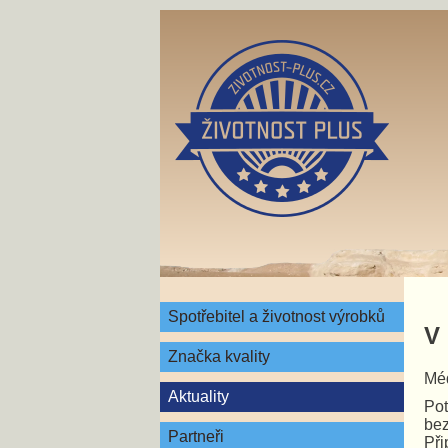
Spotřebitel a životnost výrobků
V
Značka kvality
Méd
Aktuality
Pot
bez
Partneři
Při