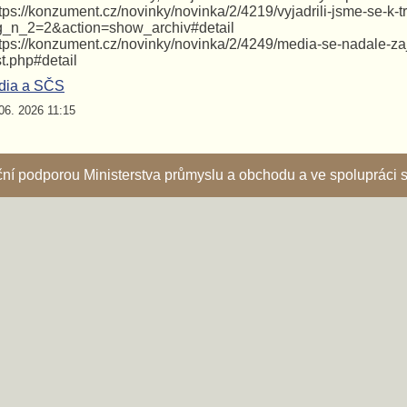
ttps://konzument.cz/novinky/novinka/2/4219/vyjadrili-jsme-se-k-t
g_n_2=2&action=show_archiv#detail
ttps://konzument.cz/novinky/novinka/2/4249/media-se-nadale-za
st.php#detail
dia a SČS
06. 2026 11:15
nční podporou Ministerstva průmyslu a obchodu a ve spoluprác