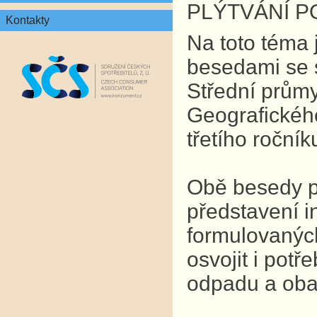
PLÝTVÁNÍ P
Kontakty
Na toto téma 
besedami se s
Střední prům
Geografickéh
třetího roční
Obě besedy p
představení 
formulovaných
osvojit i pot
odpadu a obalů