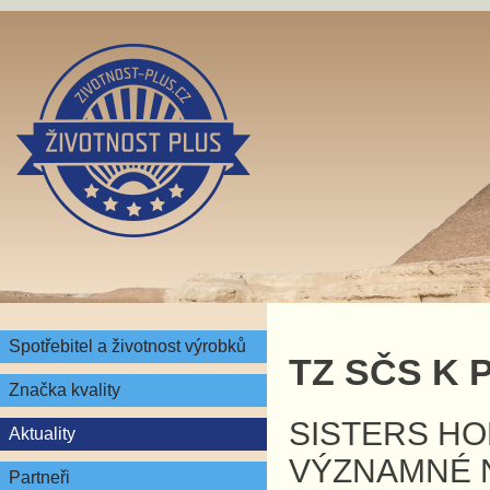
Spotřebitel a životnost výrobků
TZ SČS K 
Značka kvality
SISTERS HO
Aktuality
VÝZNAMNÉ 
Partneři