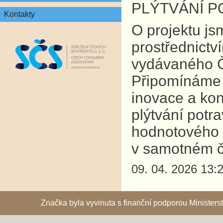
PLÝTVÁNÍ P
Kontakty
O projektu js
prostřednictv
vydávaného Če
Připomínáme 
inovace a ko
plýtvání potr
hodnotového ř
v samotném č
09. 04. 2026 13:
Značka byla vyvinuta s finanční podporou Ministe