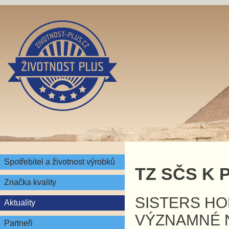
Spotřebitel a životnost výrobků
TZ SČS K 
Značka kvality
SISTERS HO
Aktuality
VÝZNAMNÉ 
Partneři