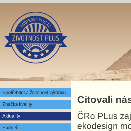
Spotřebitel a životnost výrobků
Citovali nás
Značka kvality
ČRo PLus zaj
Aktuality
ekodesign mob
Partneři