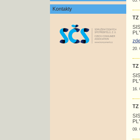
03. 
Kontakty
TZ
SI
PL
zd
20. 
TZ
SI
PL
16. 
TZ
SI
PL
09. 