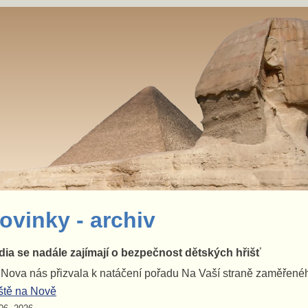
ovinky
- archiv
ia se nadále zajímají o bezpečnost dětských hřišť
Nova nás přizvala k natáčení pořadu Na Vaší straně zaměřenéh
ště na Nově