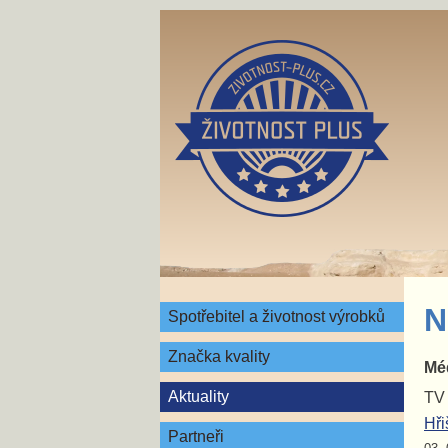
N
Spotřebitel a životnost výrobků
Značka kvality
Méd
Aktuality
TV 
Hři
Partneři