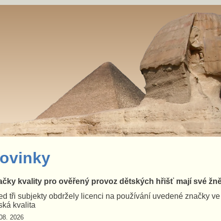
ovinky
čky kvality pro ověřený provoz dětských hřišť mají své žn
d tři subjekty obdržely licenci na používání uvedené značky v
ká kvalita
08. 2026