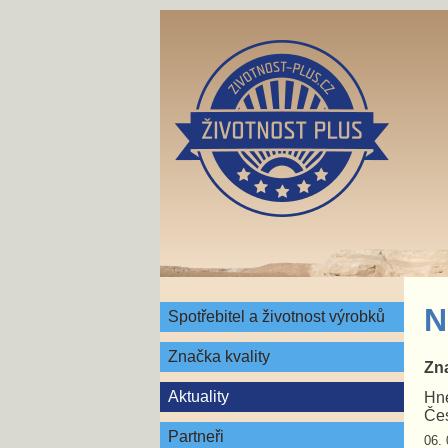
N
Spotřebitel a životnost výrobků
Značka kvality
Zna
Aktuality
Hne
Čes
Partneři
06. 