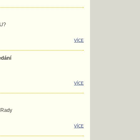
EU?
VÍCE
edání
VÍCE
é Rady
VÍCE