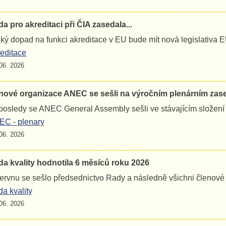
a pro akreditaci při ČIA zasedala...
jaký dopad na funkci akreditace v EU bude mít nová legislativa 
editace
06. 2026
nové organizace ANEC se sešli na výročním plenárním zas
osledy se ANEC General Assembly sešli ve stávajícím složení
C - plenary
06. 2026
a kvality hodnotila 6 měsíců roku 2026
ervnu se sešlo předsednictvo Rady a následně všichni členov
a kvality
06. 2026