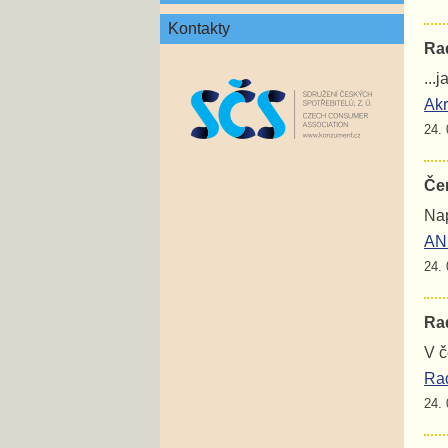
Kontakty
Rad
...
Akr
24. 
Če
Nap
ANE
24. 
Rad
V č
Rad
24. 