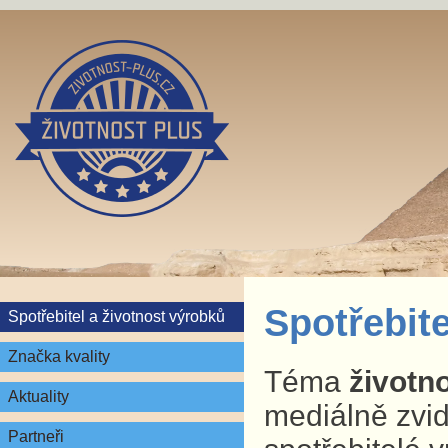
Spotřebite
Spotřebitel a životnost výrobků
Značka kvality
Téma
životn
Aktuality
mediálně zvid
Partneři