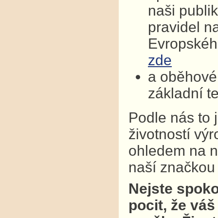
naši publi
pravidel n
Evropskéh
zde
a oběhové 
základní t
Podle nás to 
životností vý
ohledem na na
naší značkou k
Nejste spoko
pocit, že váš