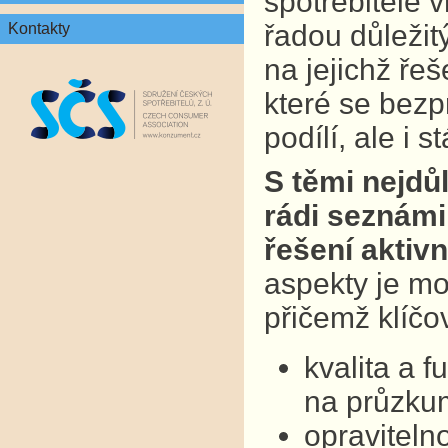
spotřebitelé v
řadou důležit
Kontakty
na jejichž ře
které se bezp
podílí, ale i 
S těmi nejdů
rádi seznámil
řešení aktivn
aspekty je mo
přičemž klíčo
kvalita a 
na průzkum
opraviteln